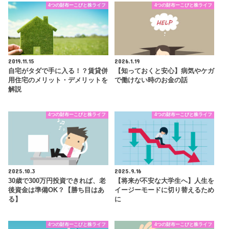
4つの財布ーこびと株ライフ
4つの財布ーこびと株ライフ
2019.11.15
2026.1.19
自宅がタダで手に入る！？賃貸併
【知っておくと安心】病気やケガ
用住宅のメリット・デメリットを
で働けない時のお金の話
解説
4つの財布ーこびと株ライフ
4つの財布ーこびと株ライフ
2025.10.3
2025.9.16
30歳で300万円投資できれば、老
【将来が不安な大学生へ】人生を
後資金は準備OK？【勝ち目はあ
イージーモードに切り替えるため
る】
に
4つの財布ーこびと株ライフ
4つの財布ーこびと株ライフ