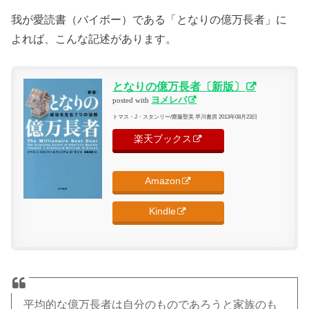
我が愛読書（バイボー）である「となりの億万長者」に
よれば、こんな記述があります。
となりの億万長者〔新版〕
ヨメレバ
posted with
トマス・J・スタンリー/齋藤聖美 早川書房 2013年08月23日
楽天ブックス
Amazon
Kindle
平均的な億万長者は自分のものであろうと家族のも