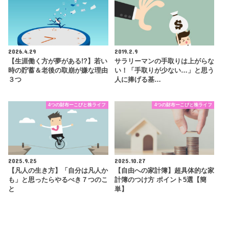
2026.4.29
2019.2.9
【生涯働く方が夢がある!?】若い
サラリーマンの手取りは上がらな
時の貯蓄＆老後の取崩が嫌な理由
い！「手取りが少ない…」と思う
３つ
人に捧げる基…
4つの財布ーこびと株ライフ
4つの財布ーこびと株ライフ
2025.9.25
2025.10.27
【凡人の生き方】「自分は凡人か
【自由への家計簿】超具体的な家
も」と思ったらやるべき７つのこ
計簿のつけ方 ポイント5選【簡
と
単】