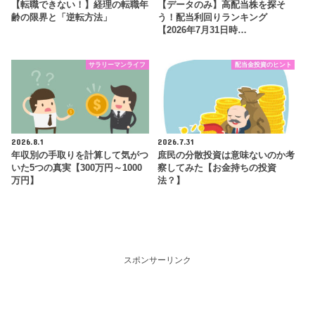
【転職できない！】経理の転職年
【データのみ】高配当株を探そ
齢の限界と「逆転方法」
う！配当利回りランキング
【2026年7月31日時…
サラリーマンライフ
配当金投資のヒント
2026.8.1
2026.7.31
年収別の手取りを計算して気がつ
庶民の分散投資は意味ないのか考
いた5つの真実【300万円～1000
察してみた【お金持ちの投資
万円】
法？】
スポンサーリンク