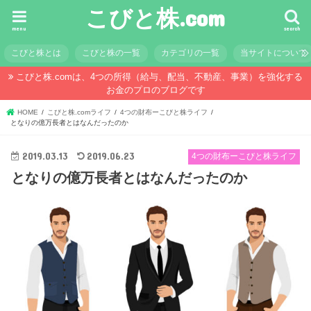
こびと株.com
menu
search
こびと株とは
こびと株の一覧
カテゴリの一覧
当サイトについて
こびと株.comは、4つの所得（給与、配当、不動産、事業）を強化する
お金のプロのブログです
HOME
こびと株.comライフ
4つの財布ーこびと株ライフ
となりの億万長者とはなんだったのか
2019.03.13
2019.06.23
4つの財布ーこびと株ライフ
となりの億万長者とはなんだったのか