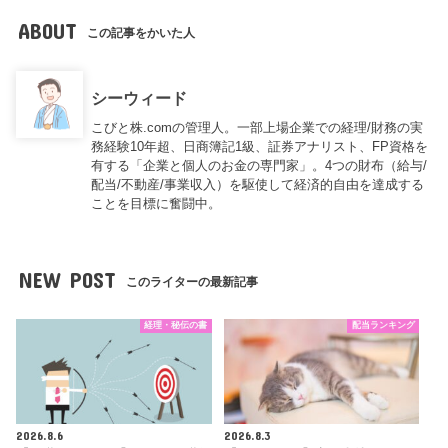
ABOUT
この記事をかいた人
シーウィード
こびと株.comの管理人。一部上場企業での経理/財務の実
務経験10年超、日商簿記1級、証券アナリスト、FP資格を
有する「企業と個人のお金の専門家」。4つの財布（給与/
配当/不動産/事業収入）を駆使して経済的自由を達成する
ことを目標に奮闘中。
NEW POST
このライターの最新記事
経理・秘伝の書
配当ランキング
2026.8.6
2026.8.3