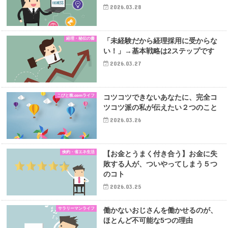
2026.03.28
経理・秘伝の書
「未経験だから経理採用に受からな
い！」→基本戦略は2ステップです
2026.03.27
こびと株.comライフ
コツコツできないあなたに、完全コ
ツコツ派の私が伝えたい２つのこと
2026.03.26
倹約・省エネ生活
【お金とうまく付き合う】お金に失
敗する人が、ついやってしまう５つ
のコト
2026.03.25
サラリーマンライフ
働かないおじさんを働かせるのが、
ほとんど不可能な5つの理由