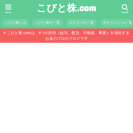
こびと株.com
menu
search
こびと株とは
こびと株の一覧
カテゴリの一覧
当サイトについて
こびと株.comは、4つの所得（給与、配当、不動産、事業）を強化する
お金のプロのブログです