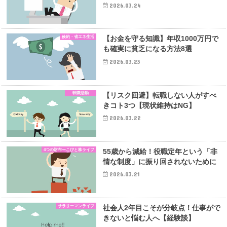
2026.03.24
倹約・省エネ生活
【お金を守る知識】年収1000万円で
も確実に貧乏になる方法8選
2026.03.23
転職活動
【リスク回避】転職しない人がすべ
きコト3つ【現状維持はNG】
2026.03.22
4つの財布ーこびと株ライフ
55歳から減給！役職定年という「非
情な制度」に振り回されないために
2026.03.21
サラリーマンライフ
社会人2年目こそが分岐点！仕事がで
きないと悩む人へ【経験談】