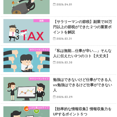
2026.04.01
副業
【サラリーマンの節税】副業で30万
円以上の節税ができた２つの重要ポ
イントを解説
2026.03.31
サラリーマンライフ
「私は無能…仕事が辛い…」そんな
人に伝えたい3つのコト【大丈夫】
2026.03.30
サラリーマンライフ
勉強はできないけど仕事ができる人
vs勉強はできるけど仕事ができない
人
2026.03.29
こびと株.comライフ
【効率的な情報収集】情報収集力を
UPするポイント５つ