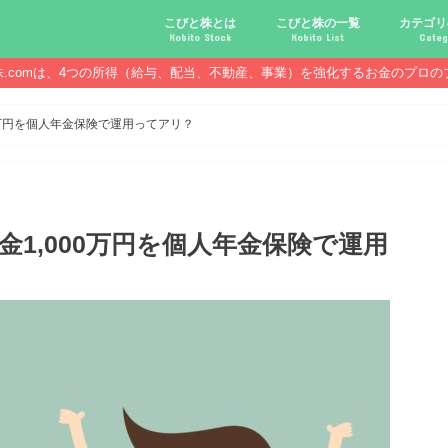
こびと株とは
こびと株の一覧
カテゴリ
Kobito Stock
Kobito List
Categ
株.comは、4つの所得（給与、配当、不動産、事業）を強化するお金のプロの
こびと株投資を始める前に
こびと株の10条件
こびと株のメリット,デメリット
こびと株の投資10原則
こびと株投資のモデル紹介
こびとNo.2169 CDS
こびとNo.4762 エックスネッ
こびとNo.7751 キヤノン
こびとNo.7820 ニホンフラッ
こびとNo.7921 宝印刷
こびとNo.9986 蔵王産業
こびと株.
給与ハッ
副業ハッ
配当金ハ
年金ハッ
倹約ハッ
マジメな
配当金が
配当金が
債券・投
口座開設
必ず知っ
0万円を個人年金保険で運用ってアリ？
1,000万円を個人年金保険で運用