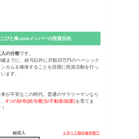
こびと株.comメンバーの投資目的
収入の分散
です。
40歳までに、給与以外に月額20万円のベーシック
インカムを確保することを目標に投資活動を行っ
ています。
将来が不安なこの時代。普通のサラリーマンなり
に、
4つの財布(給与/配当/不動産/副業)
を育てま
す！