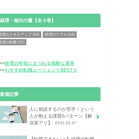
経理・秘伝の書【全３巻】
経理のスキルアップ
(44)
経理のリアル
(44)
経理の転職
(52)
>>
経理の年収にまつわる残酷な真実
>>
おすすめ転職エージェントBEST３
新着記事
人に相談するのが苦手！という
人が抱える課題5パターン【解
決策アリ】
2026.08.07