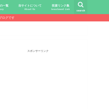
の一覧
当サイトについて
投資リンク集
ory
About Us
Investment Link
search
ブログです
ト
シュ
comライフ
ク
ク
ック
ク
ク
だけじゃ報われない時代？
守る、今-老後-子供達！
あればこんなに遊べる！
信・中古１Rとの違い
！こびと探しの旅へ！
ておきたい専門用語集
こびと株.comの運営者
免責事項／プライバシーポリシー
お問合せ
サラリーマンライフ
就職活動
転職活動
経理・秘伝の書
FP(ファイナンシャルプランナー)
USCPA(米国公認会計士)
ビジネス会計検定
証券アナリスト
簿記
TOEIC
配当金投資のヒント
配当ランキング
こびと株
倹約・省エネ生活
楽天経済圏
スポンサーリンク