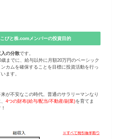
こびと株.comメンバーの投資目的
収入の分散
です。
40歳までに、給与以外に月額20万円のベーシック
インカムを確保することを目標に投資活動を行っ
ています。
将来が不安なこの時代。普通のサラリーマンなり
に、
4つの財布(給与/配当/不動産/副業)
を育てま
す！