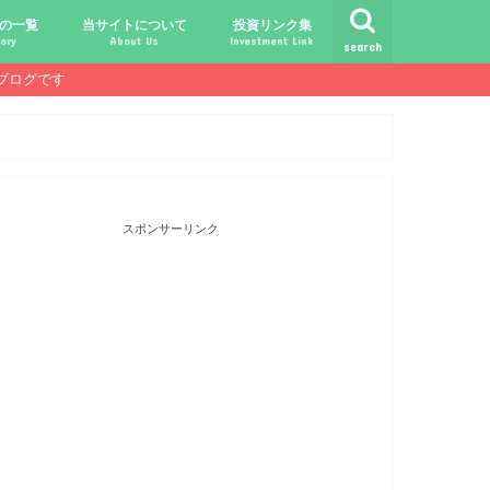
の一覧
当サイトについて
投資リンク集
ory
About Us
Investment Link
search
ブログです
ト
シュ
comライフ
ク
ク
ック
ク
ク
だけじゃ報われない時代？
守る、今-老後-子供達！
あればこんなに遊べる！
信・中古１Rとの違い
！こびと探しの旅へ！
ておきたい専門用語集
こびと株.comの運営者
免責事項／プライバシーポリシー
お問合せ
サラリーマンライフ
就職活動
転職活動
経理・秘伝の書
FP(ファイナンシャルプランナー)
USCPA(米国公認会計士)
ビジネス会計検定
証券アナリスト
簿記
TOEIC
配当金投資のヒント
配当ランキング
こびと株
倹約・省エネ生活
楽天経済圏
スポンサーリンク