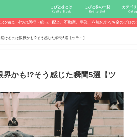
こびと株とは
こびと株の一覧
カテゴリ
Kobito Stock
Kobito List
Categ
株.comは、4つの所得（給与、配当、不動産、事業）を強化するお金のプロの
こびと株投資を始める前に
こびと株の10条件
こびと株のメリット,デメリット
こびと株の投資10原則
こびと株投資のモデル紹介
こびとNo.2169 CDS
こびとNo.4762 エックスネッ
こびとNo.7751 キヤノン
こびとNo.7820 ニホンフラッ
こびとNo.7921 宝印刷
こびとNo.9986 蔵王産業
こびと株.
給与ハッ
副業ハッ
配当金ハ
年金ハッ
倹約ハッ
マジメな
配当金が
配当金が
債券・投
口座開設
必ず知っ
続けるのは限界かも!?そう感じた瞬間5選【ツライ】
界かも!?そう感じた瞬間5選【ツ