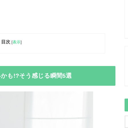
目次
[
表示
]
かも!?そう感じる瞬間5選