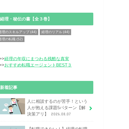
経理・秘伝の書【全３巻】
経理のスキルアップ
(44)
経理のリアル
(44)
経理の転職
(52)
>>
経理の年収にまつわる残酷な真実
>>
おすすめ転職エージェントBEST３
新着記事
人に相談するのが苦手！という
人が抱える課題5パターン【解
決策アリ】
2026.08.07