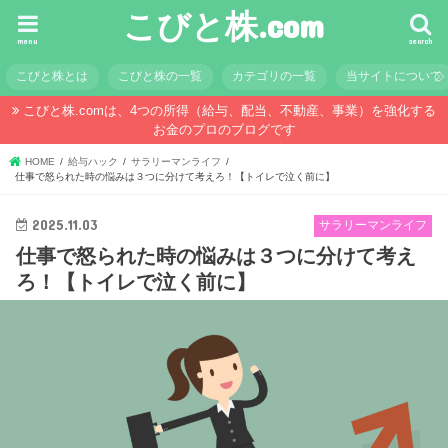
こびと株.com
menu
search
こびと株とは
こびと株の一覧
カテゴリの一覧
当サイトについて
こびと株.comは、4つの所得（給与、配当、不動産、事業）を強化する
お金のプロのブログです
HOME
給与ハック
サラリーマンライフ
仕事で怒られた時の悩みは３つに分けて考えろ！【トイレで泣く前に】
2025.11.03
サラリーマンライフ
仕事で怒られた時の悩みは３つに分けて考え
ろ！【トイレで泣く前に】