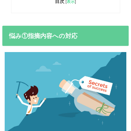
目次
[
表示
]
悩み①指摘内容への対応