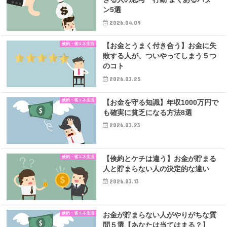
ン5選
2026.04.09
倹約・省エネ生活
【お金とうまく付き合う】お金に失
敗する人が、ついやってしまう５つ
のコト
2026.03.25
倹約・省エネ生活
【お金を守る知識】年収1000万円で
も確実に貧乏になる方法8選
2026.03.23
倹約・省エネ生活
【倹約とケチは違う】お金が貯まる
人と貯まらない人の決定的な違い
2026.03.13
倹約・省エネ生活
お金が貯まらない人がやりがちな質
問５選【あなたは当てはまる？】