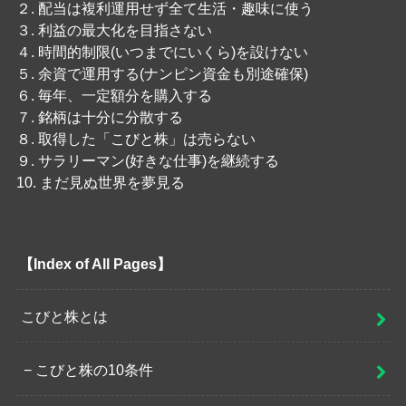
２. 配当は複利運用せず全て生活・趣味に使う
３. 利益の最大化を目指さない
４. 時間的制限(いつまでにいくら)を設けない
５. 余資で運用する(ナンピン資金も別途確保)
６. 毎年、一定額分を購入する
７. 銘柄は十分に分散する
８. 取得した「こびと株」は売らない
９. サラリーマン(好きな仕事)を継続する
10. まだ見ぬ世界を夢見る
【Index of All Pages】
こびと株とは
こびと株の10条件