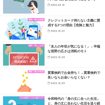
2026.02.12
倹約・省エネ生活
クレジットカード持たない主義に賛
成する3つの理由【危険と魅力】
2025.12.23
倹約・省エネ生活
「友人の年収が気になる！」←半端
な視野の広さは消耗のモト
2025.12.20
倹約・省エネ生活
質素倹約でお金持ち！→質素倹約で
良いならお金いらなくない？
2025.12.09
4つの財布ーこびと株ライフ
令和時代の「身の丈に合った生活」
と、身の丈に合わない生活を送り続