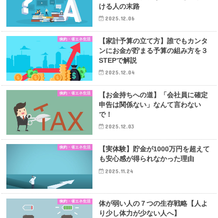
ける人の末路
2025.12.06
倹約・省エネ生活
【家計予算の立て方】誰でもカンタ
ンにお金が貯まる予算の組み方を３
STEPで解説
2025.12.04
倹約・省エネ生活
【お金持ちへの道】「会社員に確定
申告は関係ない」なんて言わない
で！
2025.12.03
倹約・省エネ生活
【実体験】貯金が1000万円を超えて
も安心感が得られなかった理由
2025.11.24
倹約・省エネ生活
体が弱い人の７つの生存戦略【人よ
り少し体力が少ない人へ】