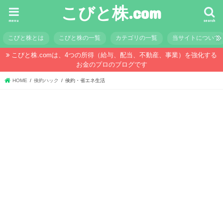
こびと株.com
menu
search
こびと株とは
こびと株の一覧
カテゴリの一覧
当サイトについて
こびと株.comは、4つの所得（給与、配当、不動産、事業）を強化する
お金のプロのブログです
HOME
倹約ハック
倹約・省エネ生活