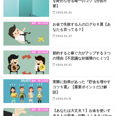
を終わらせる唯一のコツ【分担不
要】
2026.06.26
倹約・省エネ生活
お金で失敗する人の口グセ６選【あ
なたも言ってる？】
2026.05.07
倹約・省エネ生活
節約すると稼ぐ力がアップする３つ
の理由【不思議な好循環のヒミツ】
2026.04.23
倹約・省エネ生活
実際に効果があった『貯金を増やす
コツ５選』【重要ポイントだけ解
説】
2026.04.16
倹約・省エネ生活
【あなたは大丈夫？】お金を使いす
ぎる人の思考・行動 よくあるパター