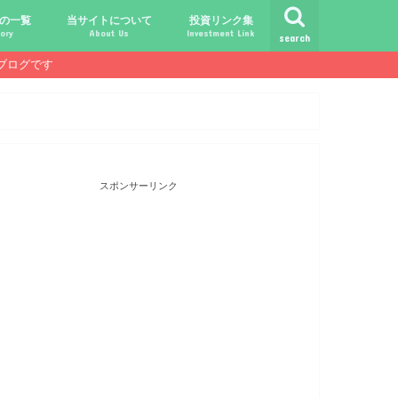
の一覧
当サイトについて
投資リンク集
ory
About Us
Investment Link
search
ブログです
ト
シュ
comライフ
ク
ク
ック
ク
ク
だけじゃ報われない時代？
守る、今-老後-子供達！
あればこんなに遊べる！
信・中古１Rとの違い
！こびと探しの旅へ！
ておきたい専門用語集
こびと株.comの運営者
免責事項／プライバシーポリシー
お問合せ
サラリーマンライフ
就職活動
転職活動
経理・秘伝の書
FP(ファイナンシャルプランナー)
USCPA(米国公認会計士)
ビジネス会計検定
証券アナリスト
簿記
TOEIC
配当金投資のヒント
配当ランキング
こびと株
倹約・省エネ生活
楽天経済圏
スポンサーリンク