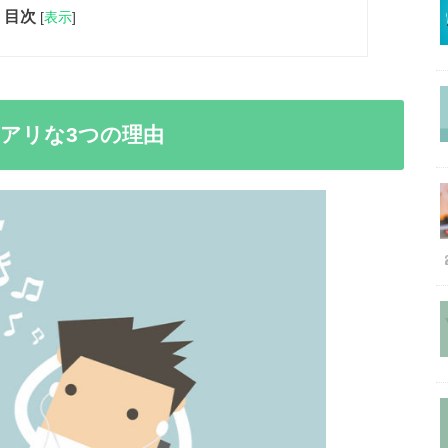
目次
[
表示
]
アリな3つの理由