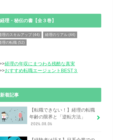
経理・秘伝の書【全３巻】
経理のスキルアップ
(44)
経理のリアル
(44)
経理の転職
(52)
>>
経理の年収にまつわる残酷な真実
>>
おすすめ転職エージェントBEST３
新着記事
【転職できない！】経理の転職
年齢の限界と「逆転方法」
2026.08.06