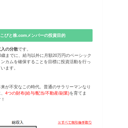
こびと株.comメンバーの投資目的
収入の分散
です。
40歳までに、給与以外に月額20万円のベーシック
インカムを確保することを目標に投資活動を行っ
ています。
将来が不安なこの時代。普通のサラリーマンなり
に、
4つの財布(給与/配当/不動産/副業)
を育てま
す！