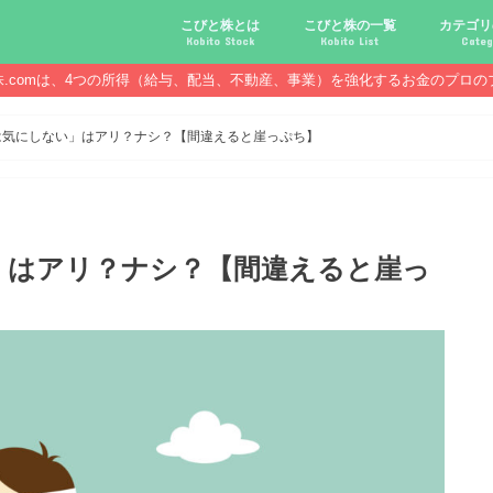
こびと株とは
こびと株の一覧
カテゴリ
Kobito Stock
Kobito List
Categ
株.comは、4つの所得（給与、配当、不動産、事業）を強化するお金のプロの
こびと株投資を始める前に
こびと株の10条件
こびと株のメリット,デメリット
こびと株の投資10原則
こびと株投資のモデル紹介
こびとNo.2169 CDS
こびとNo.4762 エックスネッ
こびとNo.7751 キヤノン
こびとNo.7820 ニホンフラッ
こびとNo.7921 宝印刷
こびとNo.9986 蔵王産業
こびと株.
給与ハッ
副業ハッ
配当金ハ
年金ハッ
倹約ハッ
マジメな
配当金が
配当金が
債券・投
口座開設
必ず知っ
は気にしない」はアリ？ナシ？【間違えると崖っぷち】
」はアリ？ナシ？【間違えると崖っ