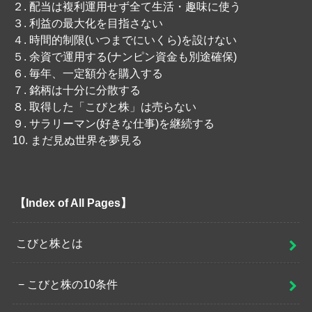
２. 配当は複利運用せず全て生活・趣味に使う
３. 利益の最大化を目指さない
４. 時間的制限(いつまでにいくら)を設けない
５. 余資で運用する(ナンピン資金も別途確保)
６. 毎年、一定額分を購入する
７. 銘柄は十分に分散する
８. 取得した「こびと株」は売らない
９. サラリーマン(好きな仕事)を継続する
10. まだ見ぬ世界を夢見る
【Index of All Pages】
こびと株とは
こびと株の10条件