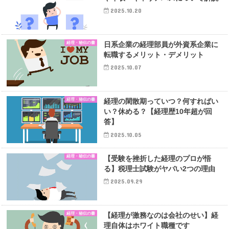
2025.10.20
経理・秘伝の書
日系企業の経理部員が外資系企業に
転職するメリット・デメリット
2025.10.07
経理・秘伝の書
経理の閑散期っていつ？何すればい
い？休める？【経理歴10年超が回
答】
2025.10.05
経理・秘伝の書
【受験を挫折した経理のプロが悟
る】税理士試験がヤバい2つの理由
2025.09.29
経理・秘伝の書
【経理が激務なのは会社のせい】経
理自体はホワイト職種です