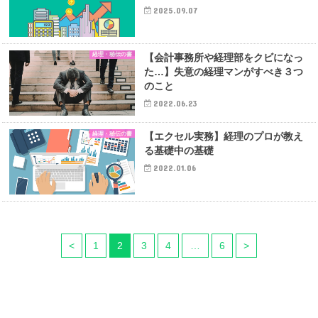
2025.09.07
経理・秘伝の書
【会計事務所や経理部をクビになっ
た…】失意の経理マンがすべき３つ
のこと
2022.06.23
経理・秘伝の書
【エクセル実務】経理のプロが教え
る基礎中の基礎
2022.01.06
<
1
2
3
4
…
6
>