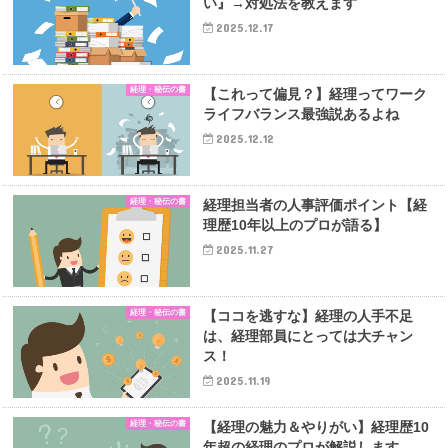
い』→対処法を教えます
2025.12.17
経理・秘伝の書
【これって偏見？】経理ってワーク
ライフバランス最強説あるよね
2025.12.12
経理・秘伝の書
経理担当者の人事評価ポイント【経
理歴10年以上のプロが語る】
2025.11.27
経理・秘伝の書
【ココを逃すな】経理の人手不足
は、経理部員にとっては大チャン
ス！
2025.11.19
経理・秘伝の書
【経理の魅力＆やりがい】経理歴10
年超の経理のプロが解説します