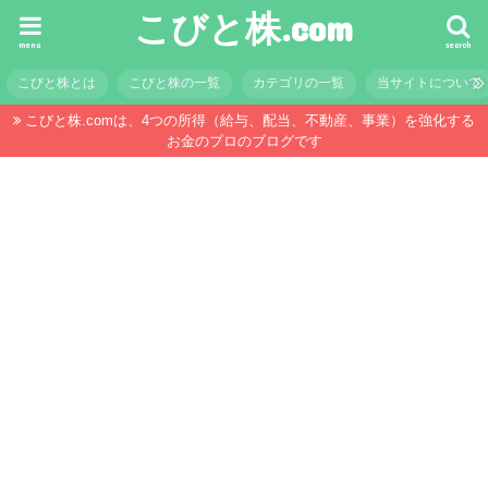
こびと株.com
menu
search
こびと株とは
こびと株の一覧
カテゴリの一覧
当サイトについて
こびと株.comは、4つの所得（給与、配当、不動産、事業）を強化する
お金のプロのブログです