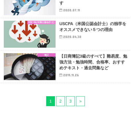
す
2020.07.11
USCPA(米国公認会計士)
USCPA（米国公認会計士）の独学を
オススメできない５つの理由
2020.04.30
簿記
【日商簿記3級のすべて】難易度、勉
強方法・勉強時間、合格率、おすす
めテキスト・過去問集など
2019.11.26
1
2
3
>