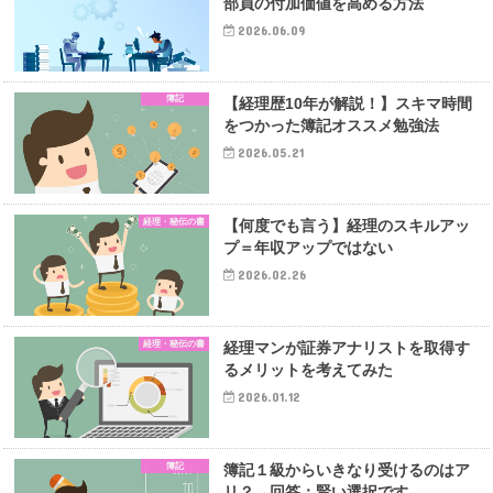
部員の付加価値を高める方法
2026.06.09
簿記
【経理歴10年が解説！】スキマ時間
をつかった簿記オススメ勉強法
2026.05.21
経理・秘伝の書
【何度でも言う】経理のスキルアッ
プ＝年収アップではない
2026.02.26
経理・秘伝の書
経理マンが証券アナリストを取得す
るメリットを考えてみた
2026.01.12
簿記
簿記１級からいきなり受けるのはア
リ？→回答：賢い選択です