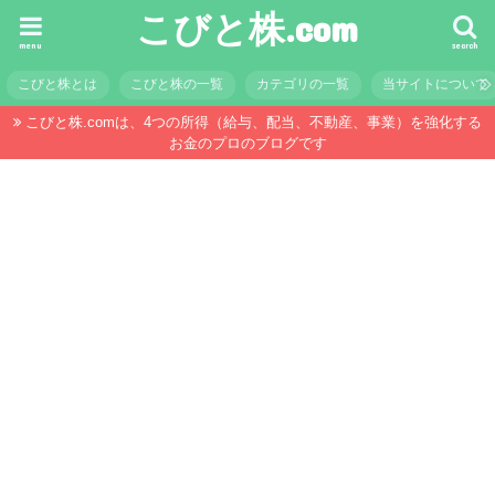
こびと株.com
menu
search
こびと株とは
こびと株の一覧
カテゴリの一覧
当サイトについて
こびと株.comは、4つの所得（給与、配当、不動産、事業）を強化する
お金のプロのブログです