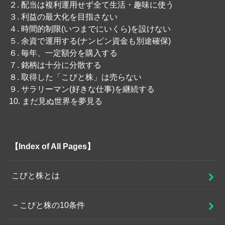
２. 配当は複利運用せず全て生活・趣味に使う
３. 利益の最大化を目指さない
４. 時間的制限(いつまでにいくら)を設けない
５. 余資で運用する(ナンピン資金も別途確保)
６. 毎年、一定額分を購入する
７. 銘柄は十分に分散する
８. 取得した「こびと株」は売らない
９. サラリーマン(好きな仕事)を継続する
10. まだ見ぬ世界を夢見る
【Index of All Pages】
こびと株とは
こびと株の10条件